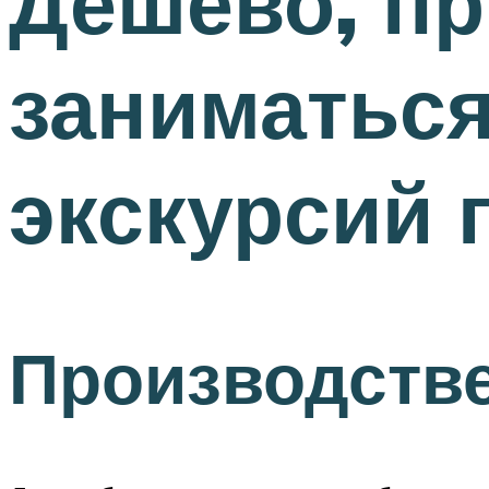
Дешево, пр
заниматьс
экскурсий 
Производств