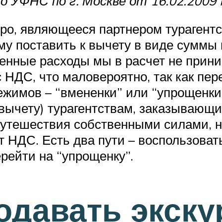
 УФНС по г. Москве от 16.02.2009 
юро, являющееся партнером турагент
му поставить к вычету в виде суммы 
венные расходы мы в расчет не прин
с НДС, что маловероятно, так как пе
имов – “вмененки” или “упрощенки”.
к вычету) турагентствам, заказывающ
утешествия собственными силами, н
 НДС. Есть два пути – воспользовать
рейти на “упрощенку”.
одавать экску