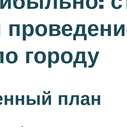
ибыльно: с
я проведен
по городу
енный план