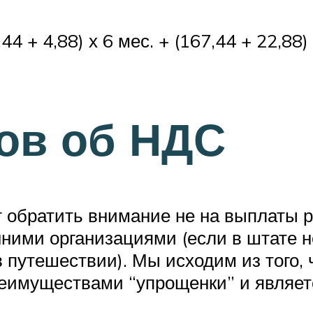
4 + 4,88) х 6 мес. + (167,44 + 22,88)
ов об НДС
т обратить внимание не на выплаты 
нними организациями (если в штате 
в путешествии). Мы исходим из того,
еимуществами “упрощенки” и являе