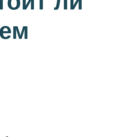
тоит ли
ием