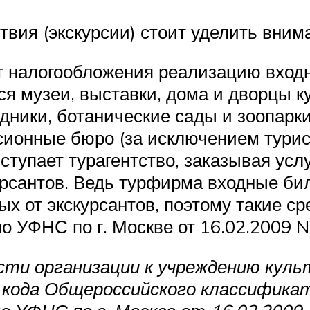
вия (экскурсии) стоит уделить внима
 от налогообложения реализацию вхо
тся музеи, выставки, дома и дворцы к
едники, ботанические сады и зоопар
сионные бюро (за исключением турис
ыступает турагентство, заказывая усл
урсантов. Ведь турфирма входные бил
ых от экскурсантов, поэтому такие с
 УФНС по г. Москве от 16.02.2009 N
ти организации к учреждению куль
кода Общероссийского классификат