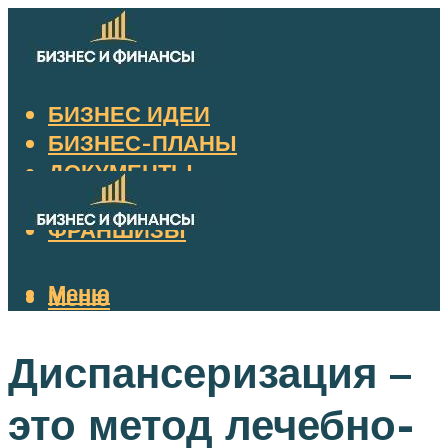
БИЗНЕС ИДЕИ
БИЗНЕС-ПЛАНЫ
ДОКУМЕНТЫ
НАЛОГИ
ФРАНШИЗЫ
Меню
Меню
Диспансеризация –
это метод лечебно-