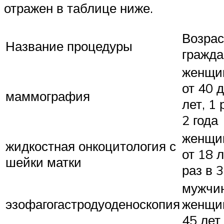
отражен в таблице ниже.
Возрас
Название процедуры
гражда
женщи
от 40 
маммография
лет, 1 
2 года
женщи
жидкостная онкоцитология с
от 18 л
шейки матки
раз в 3
мужчи
эзофагогастродуоденоскопия
женщи
45 лет