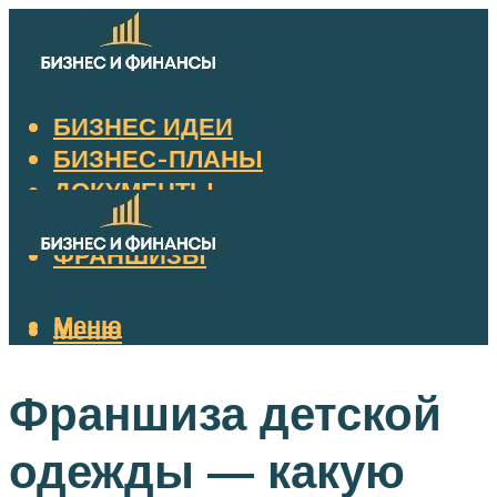
БИЗНЕС ИДЕИ
БИЗНЕС-ПЛАНЫ
ДОКУМЕНТЫ
НАЛОГИ
ФРАНШИЗЫ
Меню
Меню
Франшиза детской
одежды — какую