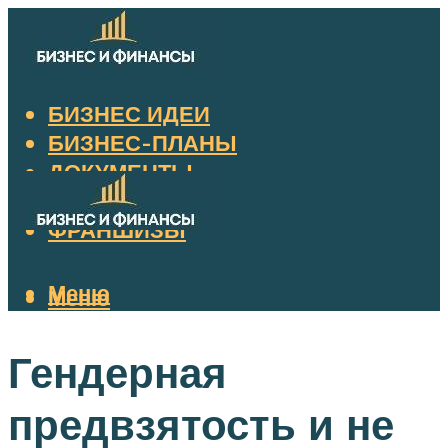
БИЗНЕС ИДЕИ
БИЗНЕС-ПЛАНЫ
ДОКУМЕНТЫ
НАЛОГИ
ФРАНШИЗЫ
Меню
Меню
Гендерная
предвзятость и не