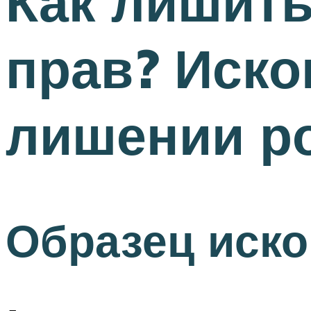
Как лишить
прав? Иско
лишении р
Образец иско