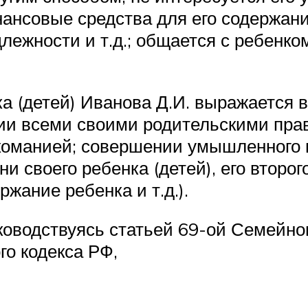
нсовые средства для его содержания
ежности и т.д.; общается с ребенком
а (детей) Иванова Д.И. выражается 
ии всеми своими родительскими пра
команией; совершении умышленного 
и своего ребенка (детей), его второг
жание ребенка и т.д.).
оводствуясь статьей 69-ой Семейног
го кодекса РФ,