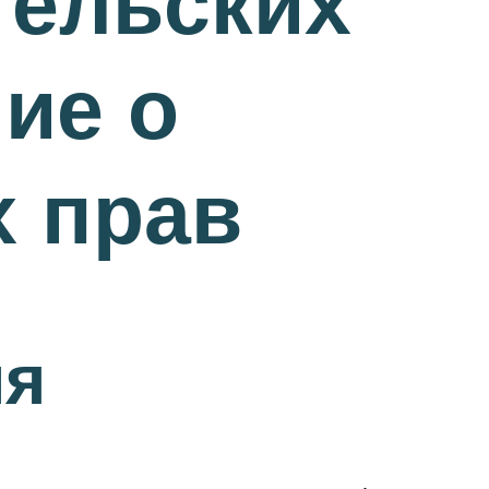
тельских
ие о
 прав
ия