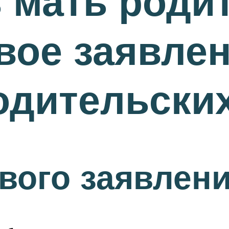
 мать роди
вое заявлен
одительских
вого заявлен