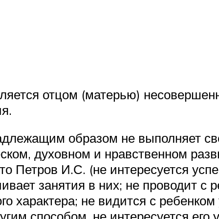
ляется отцом (матерью) несовершен
я.
адлежащим образом не выполняет сво
еском, духовном и нравственном разв
о Петров И.С. (не интересуется усп
чивает занятия в них; не проводит с 
 характера; не видится с ребенком 
угим способом, не интересуется его 