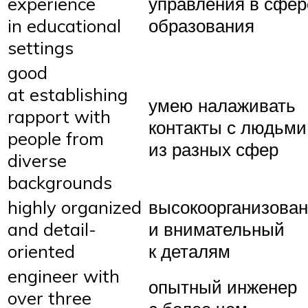
experience
управления в сфер
in educational
образования
settings
good
at establishing
умею налаживать
rapport with
контакты с людьми
people from
из разных сфер
diverse
backgrounds
highly organized
высокоорганизова
and detail-
и внимательный
oriented
к деталям
engineer with
опытный инженер
over three