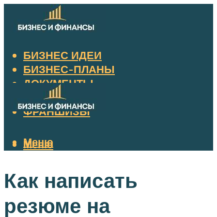
БИЗНЕС ИДЕИ
БИЗНЕС-ПЛАНЫ
ДОКУМЕНТЫ
НАЛОГИ
ФРАНШИЗЫ
Меню
Меню
Как написать
резюме на