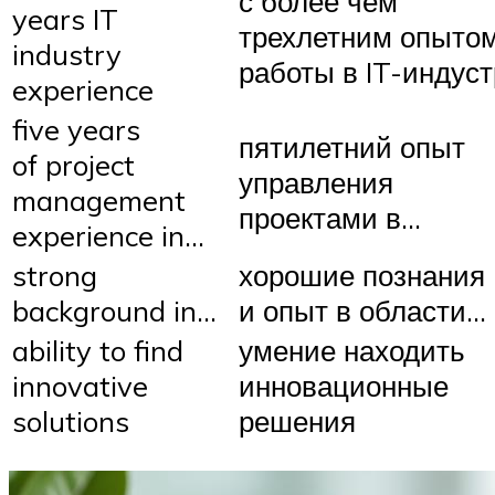
с более чем
years IT
трехлетним опыто
industry
работы в IT-индус
experience
five years
пятилетний опыт
of project
управления
management
проектами в…
experience in…
strong
хорошие познания
background in…
и опыт в области…
ability to find
умение находить
innovative
инновационные
solutions
решения