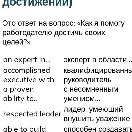
достижений)
Это ответ на вопрос: «Как я помогу
работодателю достичь своих
целей?».
an expert in…
эксперт в области
accomplished
квалифицированн
executive with
руководитель
a proven
с несомненным
ability to…
умением…
лидер, умеющий
respected leader
внушить уважение
able to build
способен создават