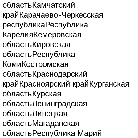
областьКамчатский
крайКарачаево-Черкесская
республикаРеспублика
КарелияКемеровская
областьКировская
областьРеспублика
КомиКостромская
областьКраснодарский
крайКрасноярский крайКурганская
областьКурская
областьЛенинградская
областьЛипецкая
областьМагаданская
областьРеспублика Марий