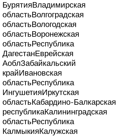
БурятияВладимирская
областьВолгоградская
областьВологодская
областьВоронежская
областьРеспублика
ДагестанЕврейская
АоблЗабайкальский
крайИвановская
областьРеспублика
ИнгушетияИркутская
областьКабардино-Балкарская
республикаКалининградская
областьРеспублика
КалмыкияКалужская