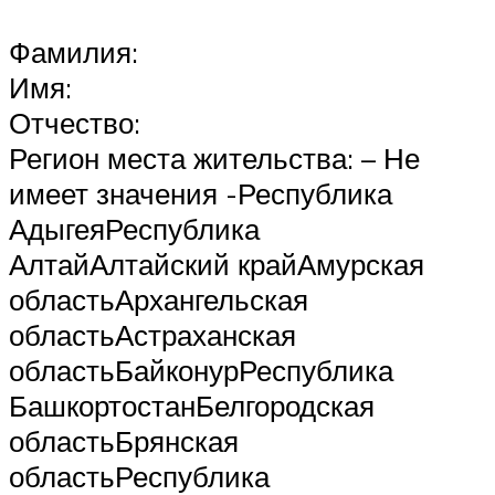
Фамилия:
Имя:
Отчество:
Регион места жительства: – Не
имеет значения -Республика
АдыгеяРеспублика
АлтайАлтайский крайАмурская
областьАрхангельская
областьАстраханская
областьБайконурРеспублика
БашкортостанБелгородская
областьБрянская
областьРеспублика