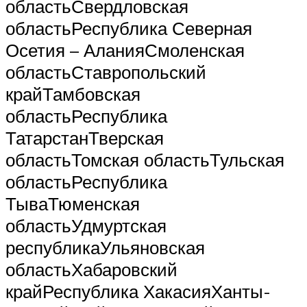
областьСвердловская
областьРеспублика Северная
Осетия – АланияСмоленская
областьСтавропольский
крайТамбовская
областьРеспублика
ТатарстанТверская
областьТомская областьТульская
областьРеспублика
ТываТюменская
областьУдмуртская
республикаУльяновская
областьХабаровский
крайРеспублика ХакасияХанты-