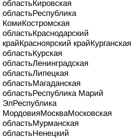
областьКировская
областьРеспублика
КомиКостромская
областьКраснодарский
крайКрасноярский крайКурганская
областьКурская
областьЛенинградская
областьЛипецкая
областьМагаданская
областьРеспублика Марий
ЭлРеспублика
МордовияМоскваМосковская
областьМурманская
областьНенецкий