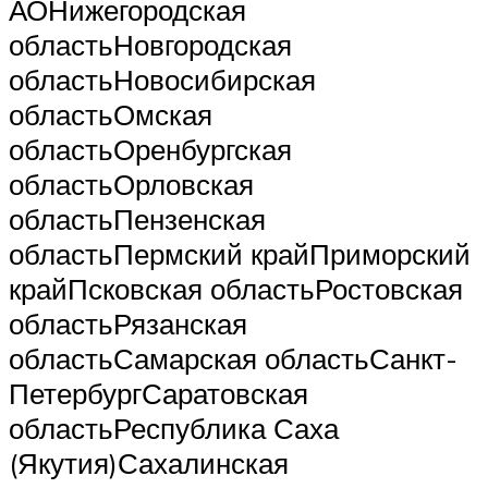
АОНижегородская
областьНовгородская
областьНовосибирская
областьОмская
областьОренбургская
областьОрловская
областьПензенская
областьПермский крайПриморский
крайПсковская областьРостовская
областьРязанская
областьСамарская областьСанкт-
ПетербургСаратовская
областьРеспублика Саха
(Якутия)Сахалинская