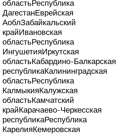
областьРеспублика
ДагестанЕврейская
АоблЗабайкальский
крайИвановская
областьРеспублика
ИнгушетияИркутская
областьКабардино-Балкарская
республикаКалининградская
областьРеспублика
КалмыкияКалужская
областьКамчатский
крайКарачаево-Черкесская
республикаРеспублика
КарелияКемеровская