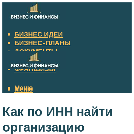
БИЗНЕС ИДЕИ
БИЗНЕС-ПЛАНЫ
ДОКУМЕНТЫ
НАЛОГИ
ФРАНШИЗЫ
Меню
Меню
Как по ИНН найти
организацию