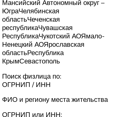
Мансийский Автономный округ –
ЮграЧелябинская
областьЧеченская
республикаЧувашская
РеспубликаЧукотский АОЯмало-
Ненецкий АОЯрославская
областьРеспублика
КрымСевастополь
Поиск физлица по:
ОГРНИП / ИНН
ФИО и региону места жительства
ОГРНИП или ИНН: