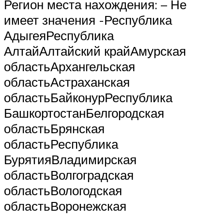
Регион места нахождения: – Не
имеет значения -Республика
АдыгеяРеспублика
АлтайАлтайский крайАмурская
областьАрхангельская
областьАстраханская
областьБайконурРеспублика
БашкортостанБелгородская
областьБрянская
областьРеспублика
БурятияВладимирская
областьВолгоградская
областьВологодская
областьВоронежская