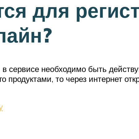
тся для регис
лайн?
и в сервисе необходимо быть дейст
го продуктами, то через интернет отк
у