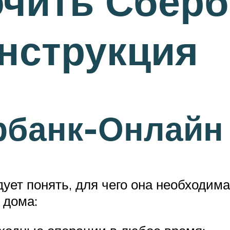
ючить Сберб
нструкция
рбанк-Онлайн
дует понять, для чего она необходи
 дома: