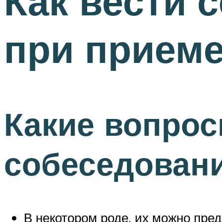
Как вести 
при приеме
Какие вопрос
собеседован
В некотором роде, их можно пред