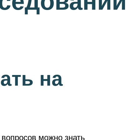
еседовании
ать на
% вопросов можно знать