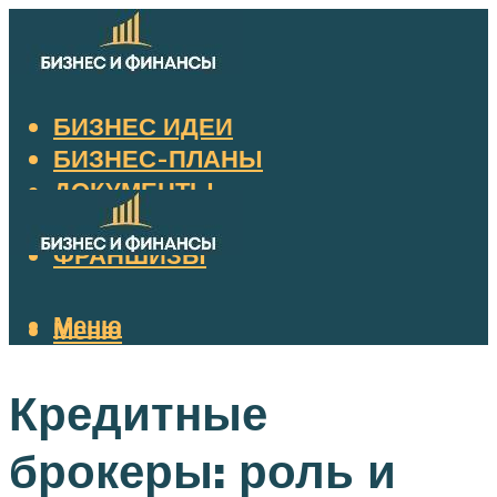
БИЗНЕС ИДЕИ
БИЗНЕС-ПЛАНЫ
ДОКУМЕНТЫ
НАЛОГИ
ФРАНШИЗЫ
Меню
Меню
Кредитные
брокеры: роль и