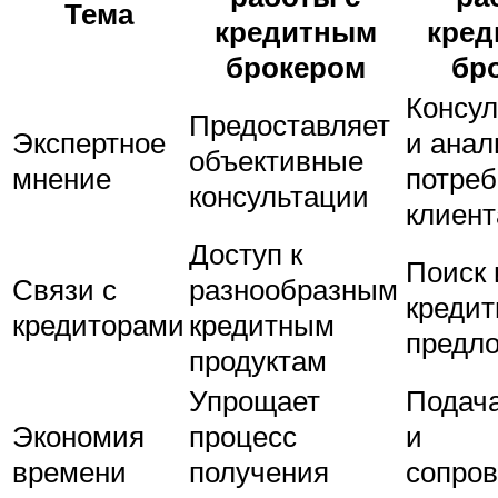
Тема
кредитным
кред
брокером
бр
Консул
Предоставляет
Экспертное
и анал
объективные
мнение
потреб
консультации
клиент
Доступ к
Поиск 
Связи с
разнообразным
креди
кредиторами
кредитным
предл
продуктам
Упрощает
Подача
Экономия
процесс
и
времени
получения
сопро