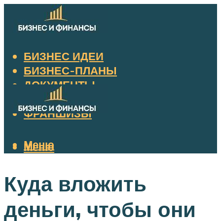
БИЗНЕС ИДЕИ
БИЗНЕС-ПЛАНЫ
ДОКУМЕНТЫ
НАЛОГИ
ФРАНШИЗЫ
Меню
Меню
Куда вложить
деньги, чтобы они