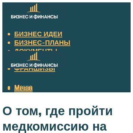
БИЗНЕС ИДЕИ
БИЗНЕС-ПЛАНЫ
ДОКУМЕНТЫ
НАЛОГИ
ФРАНШИЗЫ
Меню
Меню
О том, где пройти
медкомиссию на