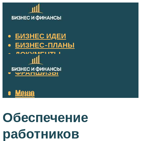
БИЗНЕС ИДЕИ
БИЗНЕС-ПЛАНЫ
ДОКУМЕНТЫ
НАЛОГИ
ФРАНШИЗЫ
Меню
Меню
Обеспечение
работников