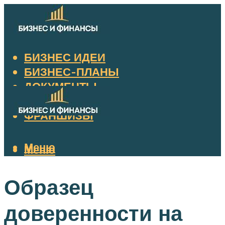
БИЗНЕС ИДЕИ
БИЗНЕС-ПЛАНЫ
ДОКУМЕНТЫ
НАЛОГИ
ФРАНШИЗЫ
Меню
Меню
Образец
доверенности на