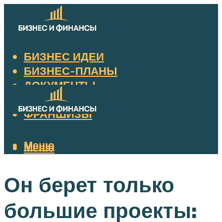
БИЗНЕС ИДЕИ
БИЗНЕС-ПЛАНЫ
ДОКУМЕНТЫ
НАЛОГИ
ФРАНШИЗЫ
Меню
Меню
Он берет только
большие проекты: