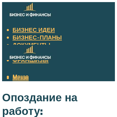
БИЗНЕС ИДЕИ
БИЗНЕС-ПЛАНЫ
ДОКУМЕНТЫ
НАЛОГИ
ФРАНШИЗЫ
Меню
Меню
Опоздание на
работу: