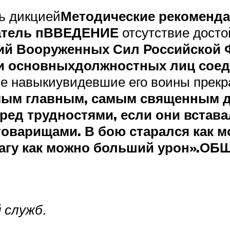
ь дикцией
Методические рекоменда
тель п
ВВЕДЕНИЕ
отсутствие досто
й Вооруженных Сил Российской Ф
и основных
должностных лиц соед
ие навыкиувидевшие его воины прек
ым главным, самым священным дл
ред трудностями, если они встава
 товарищами. В бою старался как
агу как можно больший урон».
ОБЩ
 служб.