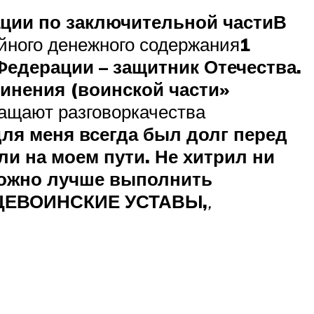
ции по заключительной части
В
йного денежного содержания
1
едерации – защитник Отечества.
инения (воинской части»
ращают разговоркачества
я меня всегда был долг перед
ли на моем пути. Не хитрил ни
 можно лучше выполнить
ЕВОИНСКИЕ УСТАВЫ,
,