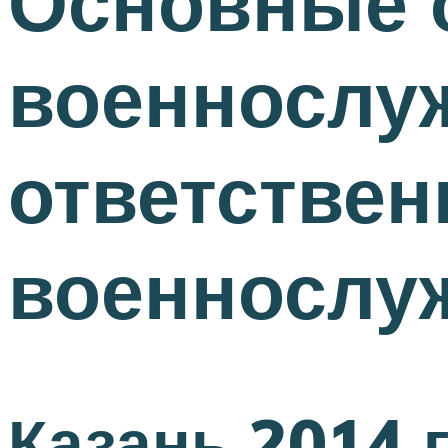
Основные 
военнослуж
ответствен
военнослу
Казань 2014 г