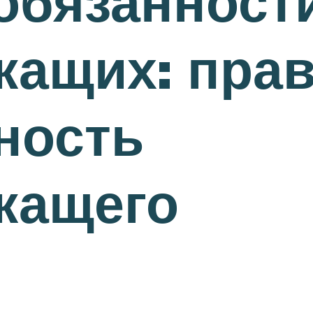
обязанност
ащих: прав
ность
жащего
.