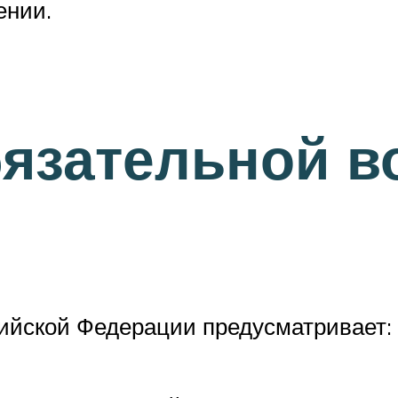
ении.
язательной в
сийской Федерации предусматривает: