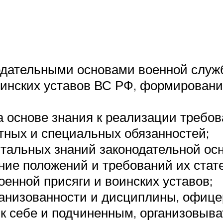
одательными основами военной служ
инских уставов ВС РФ, формировани
 основе знания к реализации требо
тных и специальных обязанностей;
тальных знаний зако­нодательной ос
ние положений и требований их стат
оенной присяги и во­инских уставов;
анизованности и дисциплины, офицерс
к себе и подчиненным, организовыва