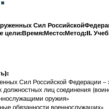
оруженных Сил Российской
Федерац
е цели:
Время:
Место:
Метод:
II. Уч
ь):
енных Сил Российской Федерации – 
 должностных лиц соединения (воинс
еннослужащими оружия»
ьные обязанности военнослужащих»