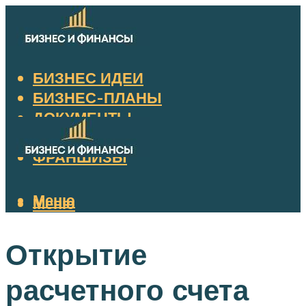
БИЗНЕС ИДЕИ
БИЗНЕС-ПЛАНЫ
ДОКУМЕНТЫ
НАЛОГИ
ФРАНШИЗЫ
Меню
Меню
Открытие
расчетного счета