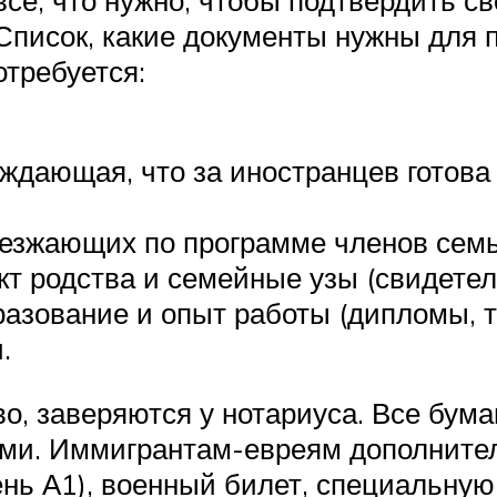
се, что нужно, чтобы подтвердить 
е. Список, какие документы нужны для
отребуется:
рждающая, что за иностранцев готова
еезжающих по программе членов семь
 родства и семейные узы (свидетель
зование и опыт работы (дипломы, тр
.
, заверяются у нотариуса. Все бума
ами. Иммигрантам-евреям дополнител
ень А1), военный билет, специальну