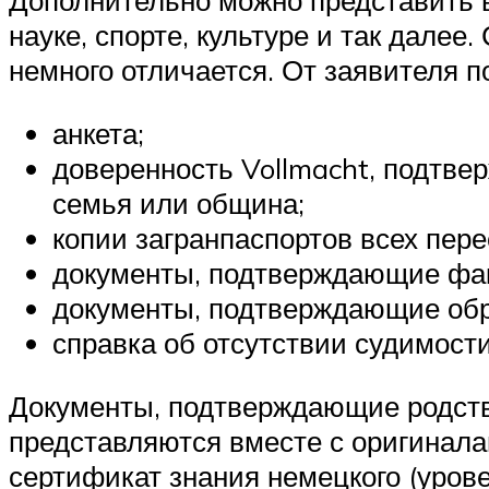
Дополнительно можно представить в
науке, спорте, культуре и так дале
немного отличается. От заявителя п
анкета;
доверенность Vollmacht, подтве
семья или община;
копии загранпаспортов всех пер
документы, подтверждающие факт
документы, подтверждающие обра
справка об отсутствии судимости
Документы, подтверждающие родство
представляются вместе с оригинал
сертификат знания немецкого (уров