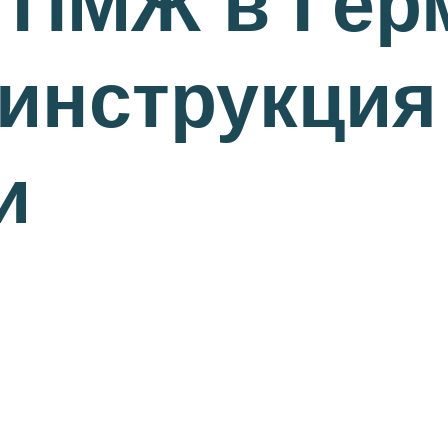
 ПМЖ в Гер
инструкция
и