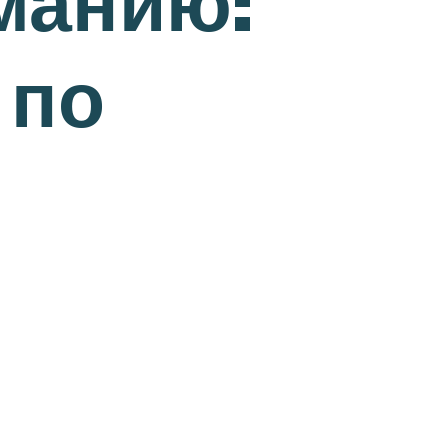
манию:
 по