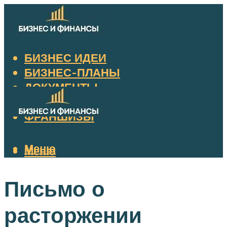
БИЗНЕС ИДЕИ
БИЗНЕС-ПЛАНЫ
ДОКУМЕНТЫ
НАЛОГИ
ФРАНШИЗЫ
Меню
Меню
Письмо о
расторжении