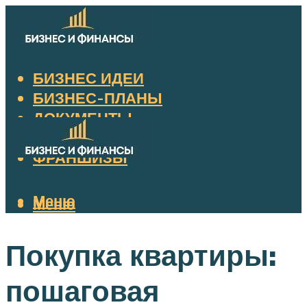
БИЗНЕС ИДЕИ
БИЗНЕС-ПЛАНЫ
ДОКУМЕНТЫ
НАЛОГИ
ФРАНШИЗЫ
Меню
Меню
Покупка квартиры:
пошаговая