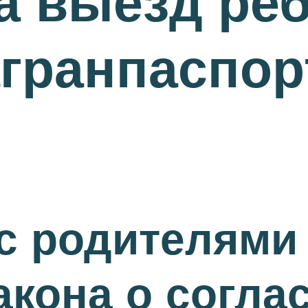
а выезд реб
агранпаспор
с родителями 
акона о согла