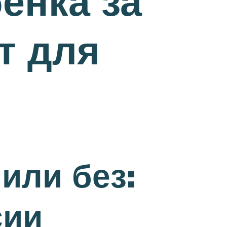
енка за
т для
или без:
сии