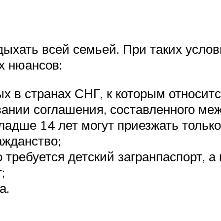
ыхать всей семьей. При таких усло
х нюансов:
х в странах СНГ, к которым относит
вании соглашения, составленного меж
адше 14 лет могут приезжать только
ажданство;
о требуется детский загранпаспорт, а
;
а.