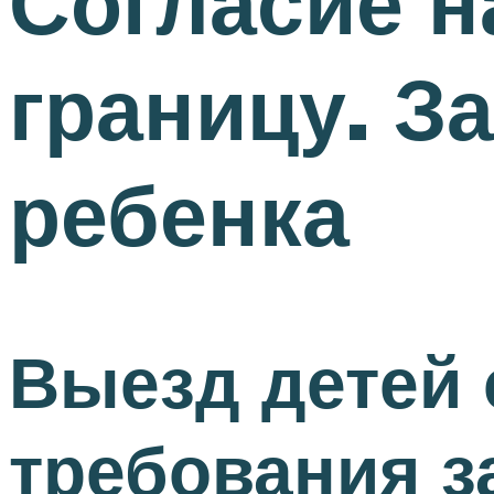
Согласие н
границу. З
ребенка
Выезд детей 
требования з