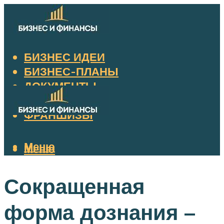
БИЗНЕС ИДЕИ
БИЗНЕС-ПЛАНЫ
ДОКУМЕНТЫ
НАЛОГИ
ФРАНШИЗЫ
Меню
Меню
Сокращенная
форма дознания –