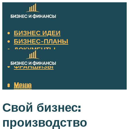
БИЗНЕС ИДЕИ
БИЗНЕС-ПЛАНЫ
ДОКУМЕНТЫ
НАЛОГИ
ФРАНШИЗЫ
Меню
Меню
Свой бизнес:
производство