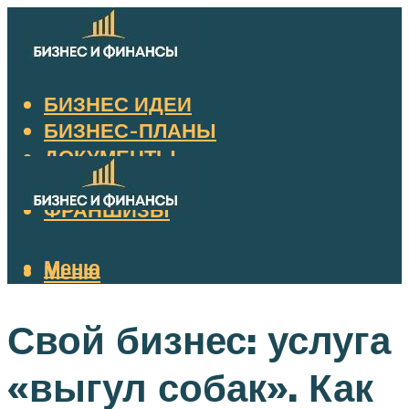
БИЗНЕС ИДЕИ
БИЗНЕС-ПЛАНЫ
ДОКУМЕНТЫ
НАЛОГИ
ФРАНШИЗЫ
Меню
Меню
Свой бизнес: услуга
«выгул собак». Как