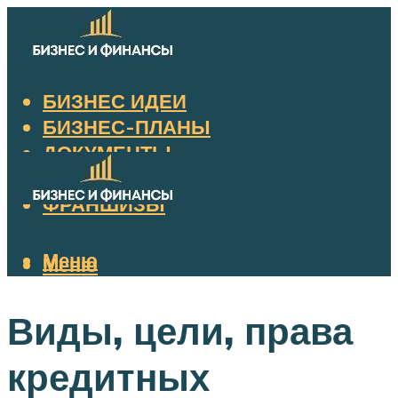
БИЗНЕС ИДЕИ
БИЗНЕС-ПЛАНЫ
ДОКУМЕНТЫ
НАЛОГИ
ФРАНШИЗЫ
Меню
Меню
Виды, цели, права
кредитных