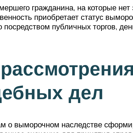
ершего гражданина, на которые нет 
венность приобретает статус выморо
посредством публичных торгов, день
 рассмотрения
дебных дел
лам о выморочном наследстве сформ