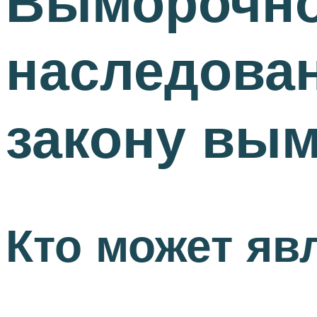
Выморочно
наследован
закону вы
Кто может яв