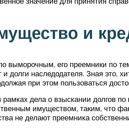
венное значение для принятия справ
ущество и кре
ло выморочным, его преемники по те
и долги наследодателя. Зная это, х
должая при этом пользоваться дост
в рамках дела о взыскании долгов по
твенным имуществом, таким, что фа
ства не делают преемника собственн