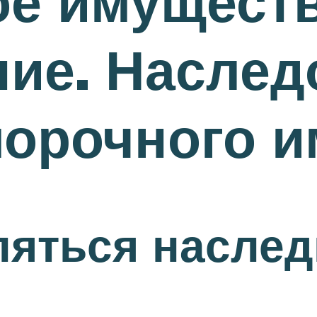
е имуществ
ие. Наслед
морочного 
ляться насле