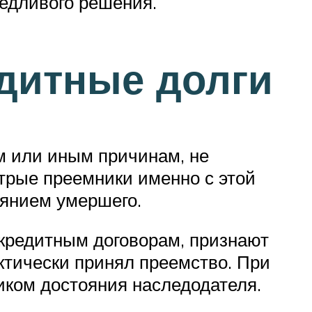
едливого решения.
дитные долги
м или иным причинам, не
итрые преемники именно с этой
оянием умершего.
 кредитным договорам, признают
ктически принял преемство. При
иком достояния наследодателя.