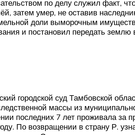
ательством по делу служил факт, что
й, затем умер, не оставив наследник
емельной доли выморочным имуществ
ания и постановил передать землю в
ский городской суд Тамбовской обла
следственной массы из муниципально
ении последних 7 лет проживала за п
оду. По возвращении в страну Р. узна