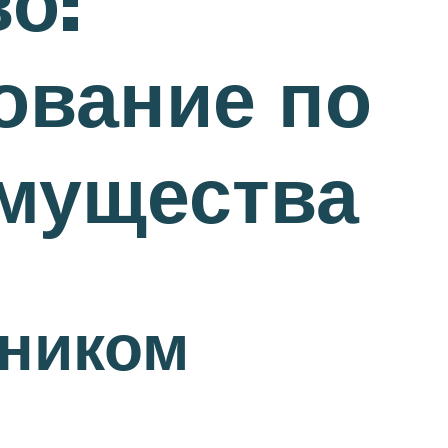
о:
ование по
имущества
дником