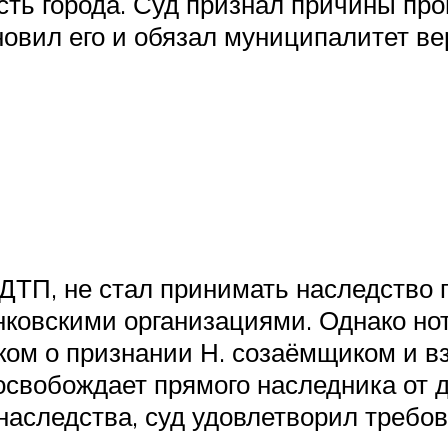
сть города. Суд признал причины про
овил его и обязал муниципалитет ве
 ДТП, не стал принимать наследство п
ковскими организациями. Однако нот
ском о признании Н. созаёмщиком и в
 освобождает прямого наследника от 
наследства, суд удовлетворил требо