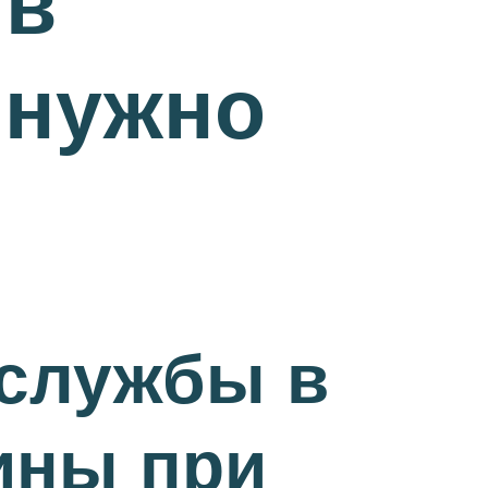
 в
о нужно
 службы в
ины при