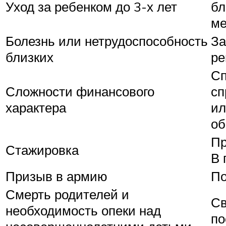
Уход за ребенком до 3-х лет
бл
ме
Болезнь или нетрудоспособность
За
близких
ре
Сп
Сложности финансового
сп
характера
ил
об
Пр
Стажировка
В 
Призыв в армию
По
Смерть родителей и
Св
необходимость опеки над
по