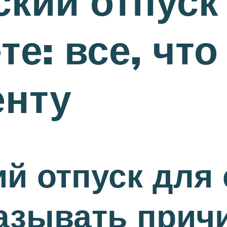
кий отпуск
те: все, чт
енту
й отпуск для
казывать прич