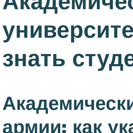
Академичес
университе
знать студ
Академически
армии: как у