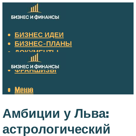
БИЗНЕС ИДЕИ
БИЗНЕС-ПЛАНЫ
ДОКУМЕНТЫ
НАЛОГИ
ФРАНШИЗЫ
Меню
Меню
Амбиции у Льва:
астрологический