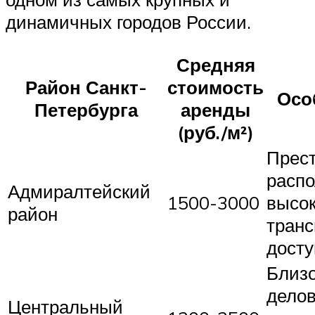
динамичных городов России.
Средняя
Район Санкт-
стоимость
Осо
Петербурга
аренды
(руб./м²)
Прес
распо
Адмиралтейский
1500-3000
высо
район
транс
досту
Близо
дело
Центральный