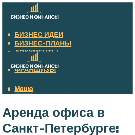
БИЗНЕС ИДЕИ
БИЗНЕС-ПЛАНЫ
ДОКУМЕНТЫ
НАЛОГИ
ФРАНШИЗЫ
Меню
Меню
Аренда офиса в
Санкт-Петербурге: