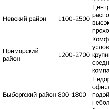
Цент
распо
Невский район
1100-2500
высо
прох
Комф
услов
Приморский
1200-2700
крупн
район
сред
комп
Недо
офис
Выборгский район
800-1800
подой
небо