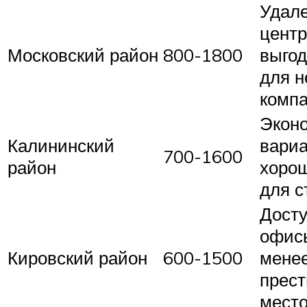
Удале
центр
Московский район
800-1800
выго
для 
комп
Экон
Калининский
вариа
700-1600
район
хоро
для с
Дост
офисы
Кировский район
600-1500
мене
прес
мест