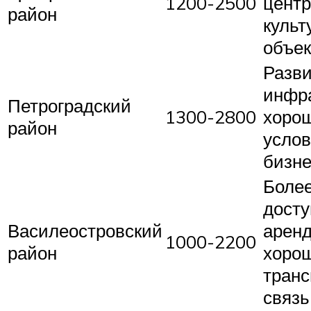
1200-2500
центр
район
куль
объе
Разв
инфра
Петроградский
1300-2800
хоро
район
услов
бизн
Боле
досту
Василеостровский
аренд
1000-2200
район
хоро
транс
связь