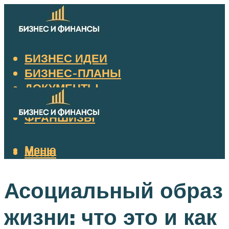
БИЗНЕС ИДЕИ
БИЗНЕС-ПЛАНЫ
ДОКУМЕНТЫ
НАЛОГИ
ФРАНШИЗЫ
Меню
Меню
Асоциальный образ
жизни: что это и как