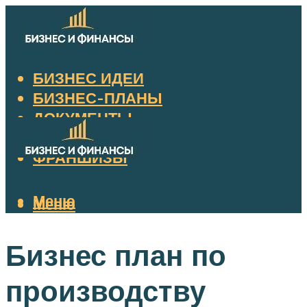
БИЗНЕС ИДЕИ
БИЗНЕС-ПЛАНЫ
ДОКУМЕНТЫ
НАЛОГИ
ФРАНШИЗЫ
Меню
Меню
Бизнес план по
производству