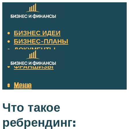
БИЗНЕС ИДЕИ
БИЗНЕС-ПЛАНЫ
ДОКУМЕНТЫ
НАЛОГИ
ФРАНШИЗЫ
Меню
Меню
Что такое
ребрендинг: