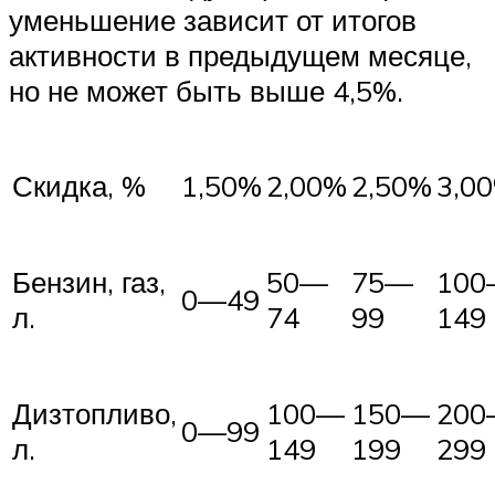
уменьшение зависит от итогов
активности в предыдущем месяце,
но не может быть выше 4,5%.
Скидка, %
1,50%
2,00%
2,50%
3,0
Бензин, газ,
50—
75—
10
0—49
л.
74
99
149
Дизтопливо,
100—
150—
20
0—99
л.
149
199
299