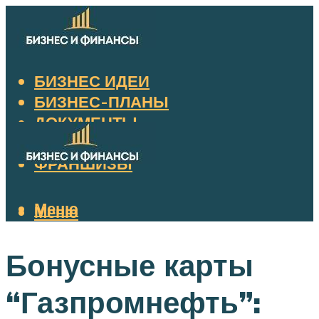
БИЗНЕС ИДЕИ
БИЗНЕС-ПЛАНЫ
ДОКУМЕНТЫ
НАЛОГИ
ФРАНШИЗЫ
Меню
Меню
Бонусные карты
“Газпромнефть”: