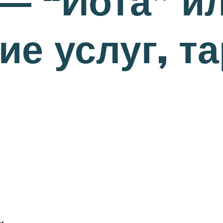
— “Йота” ил
е услуг, т