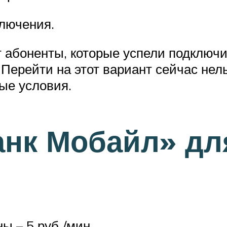
ключения.
абоненты, которые успели подключить
ерейти на этот вариант сейчас нельз
ые условия.
анк Мобайл» дл
ы – 5 руб./мин.