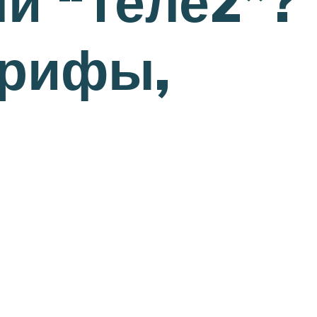
и “Теле2”?
арифы,