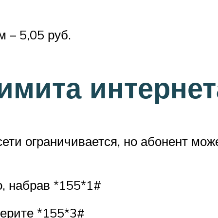
– 5,05 руб.
имита интернет
 сети ограничивается, но абонент мо
о, набрав *155*1#
берите *155*3#