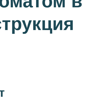
коматом в
струкция
т