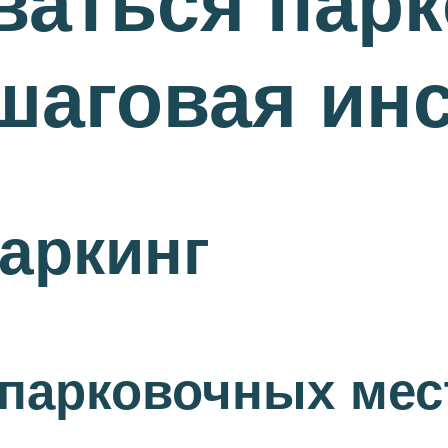
ваться пар
шаговая ин
аркинг
парковочных мес