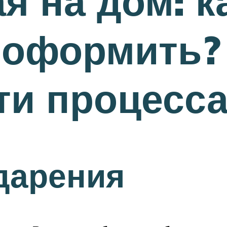
я на дом: к
 оформить?
ти процесс
дарения