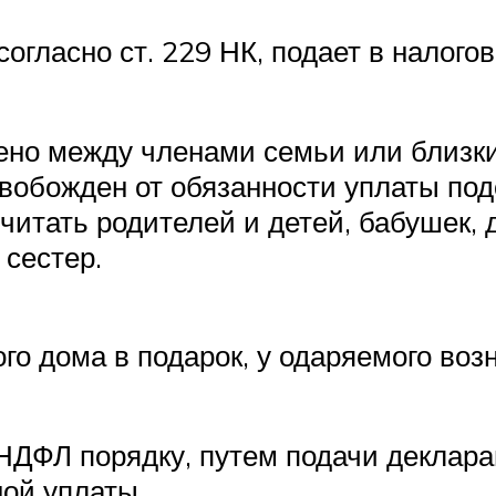
гласно ст. 229 НК, подает в налого
ено между членами семьи или близки
свобожден от обязанности уплаты подо
итать родителей и детей, бабушек, д
 сестер.
о дома в подарок, у одаряемого воз
НДФЛ порядку, путем подачи декларац
ной уплаты.