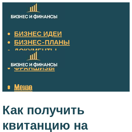
БИЗНЕС ИДЕИ
БИЗНЕС-ПЛАНЫ
ДОКУМЕНТЫ
НАЛОГИ
ФРАНШИЗЫ
Меню
Меню
Как получить
квитанцию на