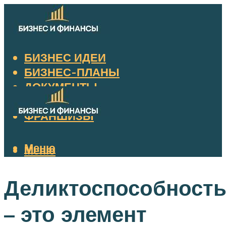
БИЗНЕС ИДЕИ
БИЗНЕС-ПЛАНЫ
ДОКУМЕНТЫ
НАЛОГИ
ФРАНШИЗЫ
Меню
Меню
Деликтоспособност
– это элемент