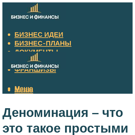
БИЗНЕС ИДЕИ
БИЗНЕС-ПЛАНЫ
ДОКУМЕНТЫ
НАЛОГИ
ФРАНШИЗЫ
Меню
Меню
Деноминация – что
это такое простыми