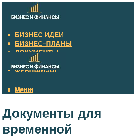
БИЗНЕС ИДЕИ
БИЗНЕС-ПЛАНЫ
ДОКУМЕНТЫ
НАЛОГИ
ФРАНШИЗЫ
Меню
Меню
Документы для
временной