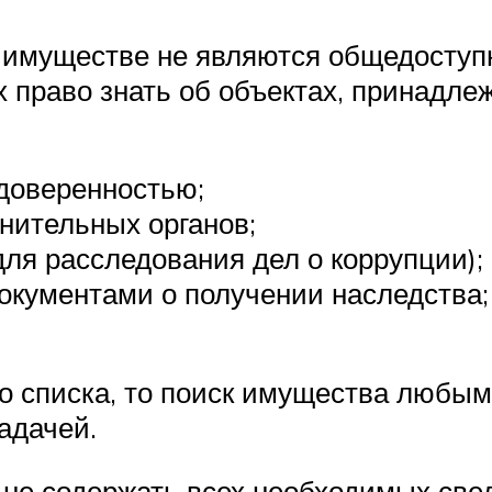
имуществе не являются общедоступн
 право знать об объектах, принадле
 доверенностью;
нительных органов;
для расследования дел о коррупции);
окументами о получении наследства;
ого списка, то поиск имущества люб
адачей.
 не содержать всех необходимых свед