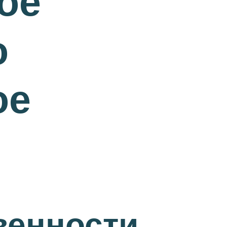
ое
о
ое
венности