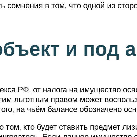
ть сомнения в том, что одной из стор
бъект и под 
декса РФ, от налога на имущество о
Этим льготным правом может восполь
того, на чьём балансе обозначено ос
о том, кто будет ставить предмет ли
ингодатель. Если данное имущество о