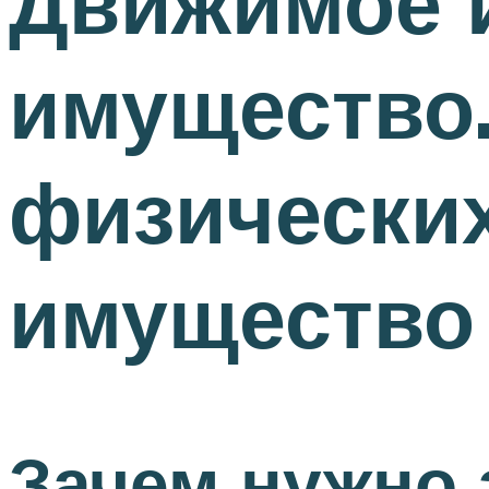
Движимое 
имущество
физических
имущество
Зачем нужно 