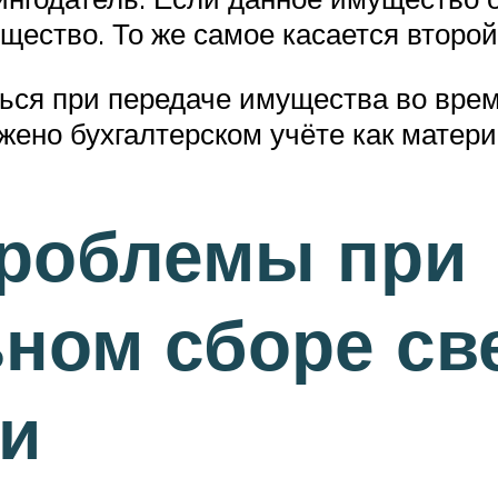
щество. То же самое касается второ
ься при передаче имущества во врем
жено бухгалтерском учёте как матер
роблемы при
ном сборе св
ти