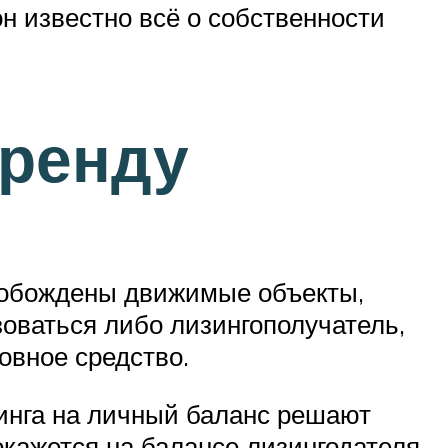
он известно всё о собственности
аренду
свобождены движимые объекты,
зоваться либо лизингополучатель,
новное средство.
зинга на личный баланс решают
кажется на балансе лизингодателя,