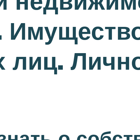
и недвижим
. Имуществ
 лиц. Личн
знать о собст