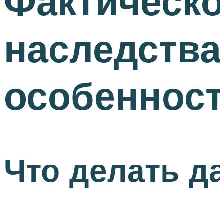
Фактическо
наследства
особеннос
Что делать д