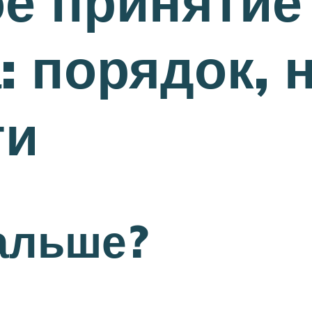
е принятие
: порядок, 
ти
альше?