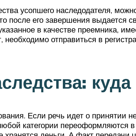
ства усопшего наследодателя, можно
что после его завершения выдается св
 указанное в качестве преемника, им
т, необходимо отправиться в регистр
аследства: куда
ования. Если речь идет о принятии н
любой категории переоформляются в
де хранятся деньги. А факт передачи 