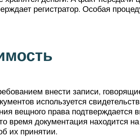
рждает регистратор. Особая проце
имость
ребованием внести записи, говорящие
ументов используется свидетельств
ния вещного права подтверждается вы
то время документация находится на 
об их принятии.