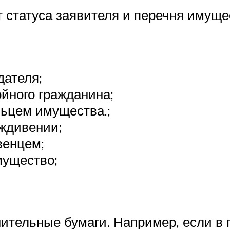
т статуса заявителя и перечня имущ
дателя;
ойного гражданина;
льцем имущества.;
ждивении;
венцем;
мущество;
ительные бумаги. Например, если в 