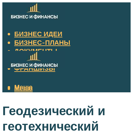
БИЗНЕС ИДЕИ
БИЗНЕС-ПЛАНЫ
ДОКУМЕНТЫ
НАЛОГИ
ФРАНШИЗЫ
Меню
Меню
Геодезический и
геотехнический