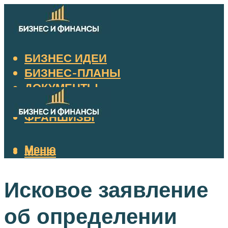
БИЗНЕС ИДЕИ
БИЗНЕС-ПЛАНЫ
ДОКУМЕНТЫ
НАЛОГИ
ФРАНШИЗЫ
Меню
Меню
Исковое заявление
об определении