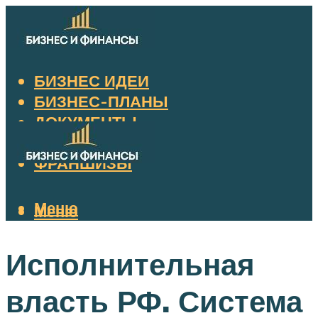
БИЗНЕС ИДЕИ
БИЗНЕС-ПЛАНЫ
ДОКУМЕНТЫ
НАЛОГИ
ФРАНШИЗЫ
Меню
Меню
Исполнительная
власть РФ. Система