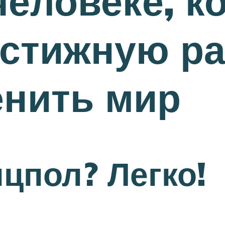
человеке, к
стижную ра
енить мир
нцпол? Легко!