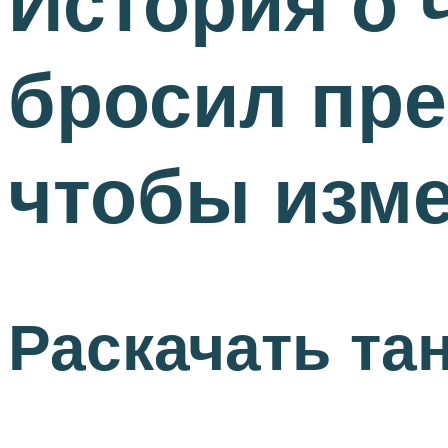
История о 
бросил пре
чтобы изм
Раскачать та