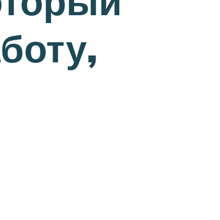
оторый
боту,