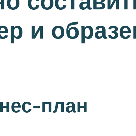
но составит
ер и образе
знес-план