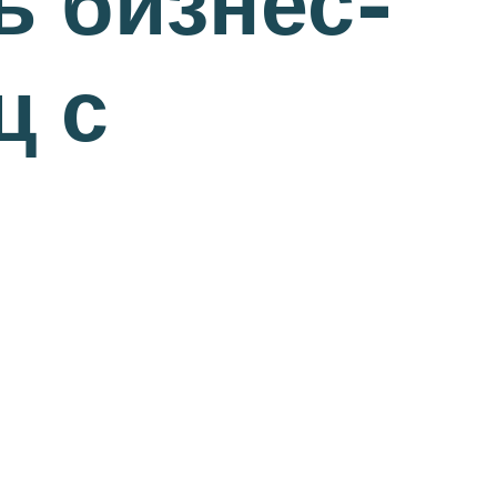
ь бизнес-
ц с