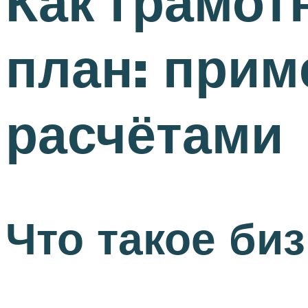
Как грамот
план: прим
расчётами
Что такое би