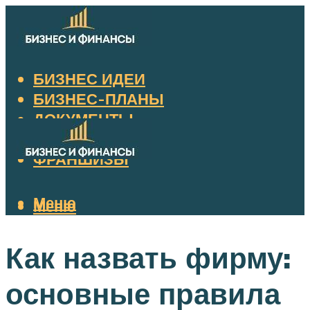
БИЗНЕС ИДЕИ
БИЗНЕС-ПЛАНЫ
ДОКУМЕНТЫ
НАЛОГИ
ФРАНШИЗЫ
Меню
Меню
Как назвать фирму:
основные правила