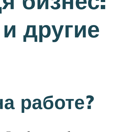
дя бизнес:
 и другие
на работе?