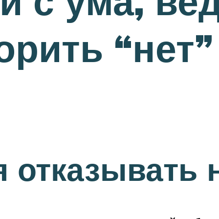
и с ума, ве
орить “нет”
я отказывать 