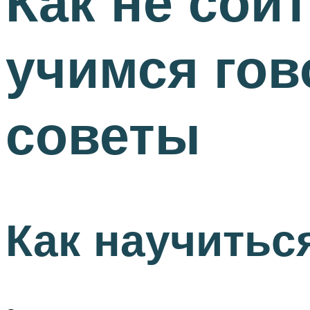
Как не сойт
учимся гов
советы
Как научитьс